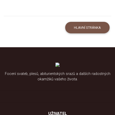
HLAVNÍ STRÁNKA
Focení svateb, plesů, abiturientských srazů a dalších radostných
okamžiků vašeho života.
UŽIVATEL