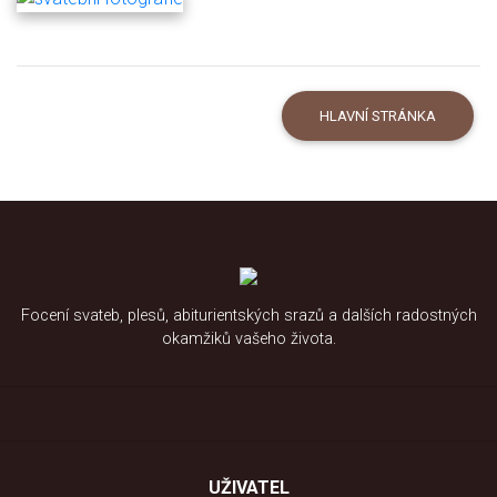
HLAVNÍ STRÁNKA
Focení svateb, plesů, abiturientských srazů a dalších radostných
okamžiků vašeho života.
UŽIVATEL